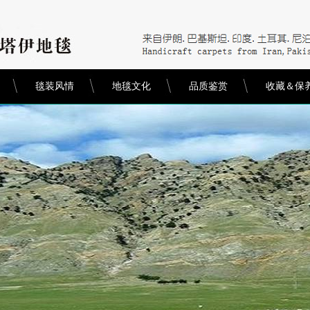
毯装风情
地毯文化
品质鉴赏
收藏＆保