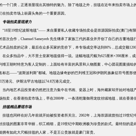
的一个门类，正逐渐显现出其独特的魅力。除了地毯之外，挂毯在近年来拍卖市场上
们在拍卖市场上崭露头角的一个重要原因。
专场拍卖显现潜力
18至19世纪波斯地毯”—— 来自重要私人收藏专场拍卖会是崇源国际拍卖(澳门)有限公司与世
的首次合作，Chamuel Sameyeeh 先生继承了家族三代的基业并开创了自己的古
艺术品拍卖的记录，最后在众多买家的竞价下，本专场成交率达到80%，总成交额120
众多拍品中，大不里士皇家地毯值得一说。这幅地毯尺幅为625厘米×398厘米，成交
列维王朝时特意为客人定制的，上面绘有丰富的风景和人物图案，中心团花图案描绘的
名标志——“波斯波利斯”都城。地毯边缘奇妙的巴列维王冠和伊朗民族象征符号图形
1.3万港元、伊斯法罕古地毯以74.8万港元成交。
内地艺术品投资者仍然把注意力集中在书画、瓷器上时，海外藏家却开始对地毯产
场拍卖，在香港拍卖市场上，早在2000年，一条清乾隆御用龙纹丝绒地毯，就在香港佳
挂毯精品屡现市场
毯也同样在好几年前就开始被投资者所关注。2002年，上海崇源就曾拍过19世纪中
丝挂毯的图案非常华丽，织工精细，是19世纪中期欧洲极为珍贵的款式。最特别的是此幅挂
能拥有如此大尺幅挂毯的人家，不是王公贵族就是豪门富贵。