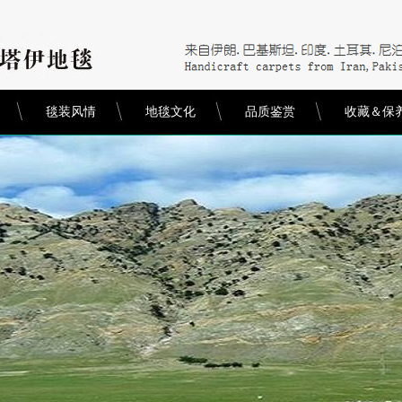
毯装风情
地毯文化
品质鉴赏
收藏＆保