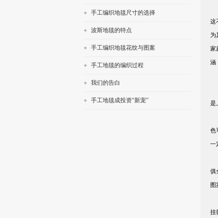
在
手工编织地毯尺寸的选择
这
波斯地毯的特点
为
手工编织地毯花纹与图案
家
涵
手工地毯的编织过程
我们的告白
无
手工地毯成投资“新宠”
是
除
色
一
综
俱
图
随
挂