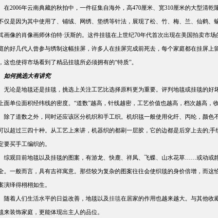
2006年云南典藏的秋拍中，一件征集自海外，高470厘米、宽310厘米的大型清乾
不仅是因为其中使用了、铺绒、网绣、垫绣等针法，展现了松、竹、梅、兰、仙鹤、
其画像的肖像画师休伯特·沃斯的。这件挂毯在上世纪70年代首次出现在美国拍卖市场
庭的好几代人曾参与绣制这幅挂屏，许多人在挂屏完成前死去，每个家庭都在挂屏上留
，这也使得市场看到了精品挂毯所必须拥有的“特质”。
如何挑选大有讲究
论是地毯还是挂毯，挑选上关注工艺比选择原料更为重要。评判地毯或挂毯的好坏标
上面单位面积经纬线的密度。“道数”越高，针线越密，工艺价值也越高，档次越高，
了道数之外，同时还应该区分机织和手工织。机织毯一般使用化纤、丙纶，颜色不
可以超过三四十种。从工艺上来讲，机器织的都刷一层胶，它的边都是后穿上去的;手
定要买手工编织的。
观目前地毯以及挂毯的图案，有游龙、快鹿、祥凤、飞蝶、山水花草……或动或静
全。一般而言，具有吉祥寓意。那些较为复杂的图案往往会使织毯的身价倍增，而这恰恰
案演绎得栩栩如生。
着人们生活水平的日益改善，地毯以及
挂毯
在居家的作用也越来越大。与其他收
毯来装饰家庭，更能体现出主人的品位。