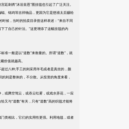
隆宫廷刺绣“沐浴皇恩”图挂毯也引起了广泛关注。
蝙蝠、锦鸡等吉祥物品，更因为它是慈禧太后赐给
的时候，当时的拍卖目录曾这样表述：“来自不同
下了自己的针法。”这更增添了这幅挂毯的内
准一般是以“道数”来衡量的。所谓“道数”，就
收藏价值就越高。
超过八种;手工的则采用羊毛或者是真丝的，颜
织的则是整体的，不分散。从投资的角度来看，
，或腾空驾云，或吞云吐雾，或戏水弄花，一应
又与“道数”有关，只有“道数”高的织毯才能将
藏门类相比，它们的实用性更强。利用地毯，或者