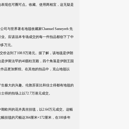
的表现也可圈可点。收藏、使用两相宜，这无疑是
界著名地毯收藏家Chamuel Sameyeeh 先
董地毯行业。应该说本专场成交的每一件拍品都创下了中
0多万元。
价达到了108.9万港元。据了解，该地毯是伊朗
是伊斯法罕的40圆柱宫殿，四个角落是伊朗王国
使作品更加辉煌。在其他的拍品中，克山地毯以
生极大的兴趣。伦敦苏富比和佳士得都有地毯的
士得的拍场上以72.7万港元成交。
期欧州的花卉真丝挂毯，以2.64万元成交。这幅
毯的尺幅达364厘米×172厘米，在100多年