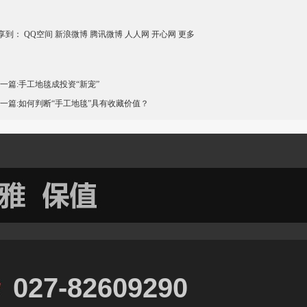
享到：
QQ空间
新浪微博
腾讯微博
人人网
开心网
更多
上一篇:
手工地毯成投资“新宠”
下一篇:
如何判断“手工地毯”具有收藏价值？
027-82609290