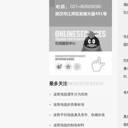
场
它
“
生
国
在
巴
著
9
最多关注
MOSTATTENTION
当
专
波斯地毯通常分为四类
波斯地毯的质量标准
挂
波斯手织地毯兼具美学、收藏价值
真
前
波斯地毯的制造材料