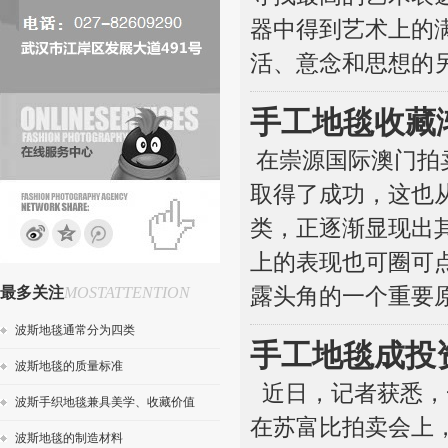
器中得到艺术上的满
活、意念和思想的
手工地毯收藏
在崇源国际澳门拍卖
取得了成功，这也
类，正逐渐显现出
上的表现也可圈可
最多关注
MOSTATTENTION
露头角的一个重要
波斯地毯通常分为四类
手工地毯成投资
波斯地毯的质量标准
近日，记者获悉，
波斯手织地毯兼具美学、收藏价值
在苏富比拍卖会上，
波斯地毯的制造材料