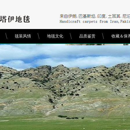
毯装风情
地毯文化
品质鉴赏
收藏＆保