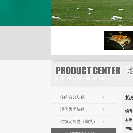
抱
传统古典块毯
现代风尚块毯
编号
材质
优织定制毯（期货）
产地