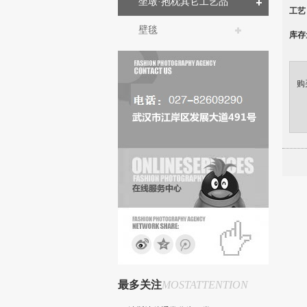
坐墩·抱枕其它工艺品
工艺
壁毯
库存
购
最多关注
MOSTATTENTION