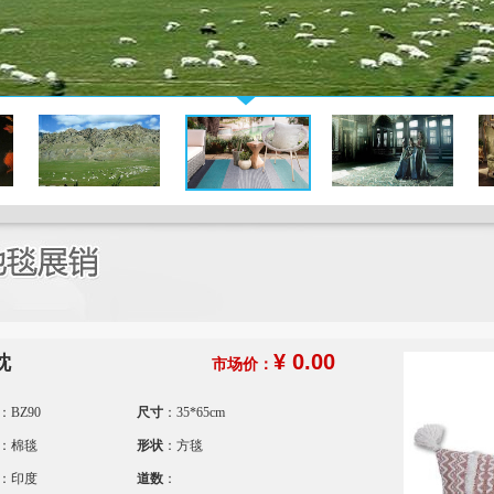
¥ 0.00
枕
市场价：
：BZ90
尺寸
：35*65cm
：棉毯
形状
：方毯
：印度
道数
：