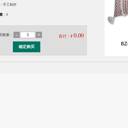
：手工制作
量
：0
0.00
-
+
买数量：
合计：¥