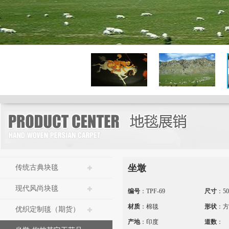
坐墩
传统古典块毯
现代风尚块毯
编号
：TPF-69
尺寸
：50
材质
：棉毯
形状
：方
优织定制毯（期货）
产地
：印度
道数
：