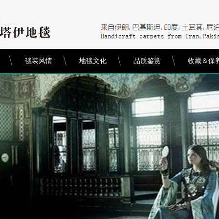
毯装风情
地毯文化
品质鉴赏
收藏＆保