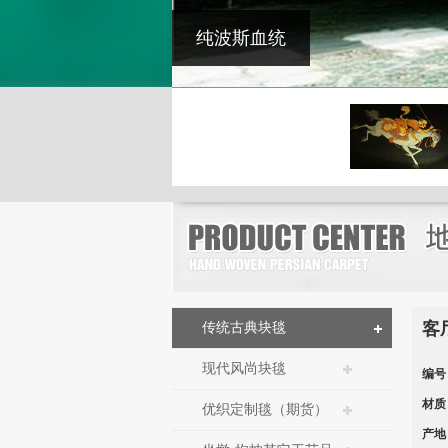
客
传统古典块毯
现代风尚块毯
编号
材质
优织定制毯（期货）
产地