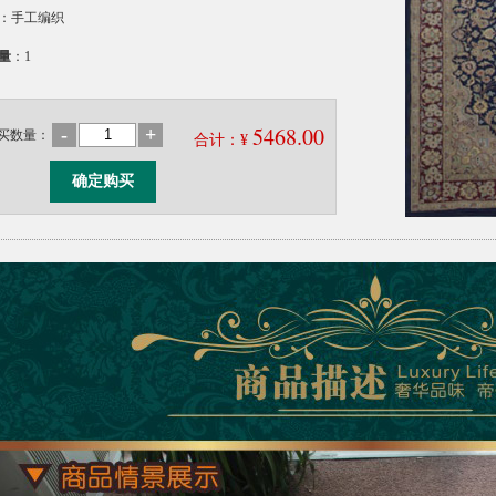
：手工编织
量
：1
5468.00
-
+
买数量：
合计：¥