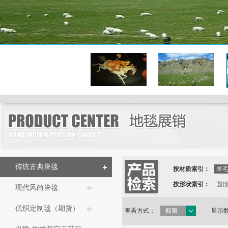
纯手工工艺
传统古典块毯
按材质索引：
羊
按形状索引：
圆
现代风尚块毯
优织定制毯（期货）
查看方式：
橱窗
显示