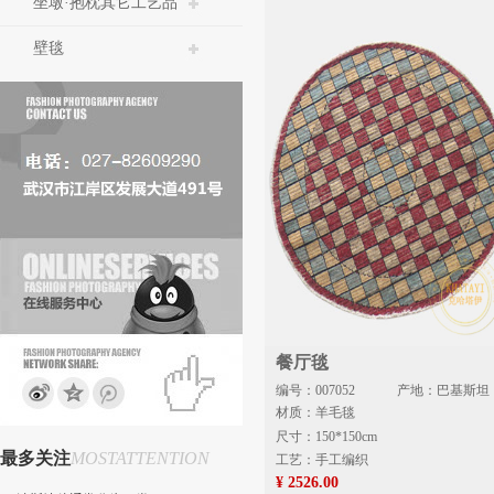
坐墩·抱枕其它工艺品
壁毯
餐厅毯
编号：007052
产地：巴基斯坦
材质：羊毛毯
尺寸：150*150cm
最多关注
MOSTATTENTION
工艺：手工编织
¥ 2526.00