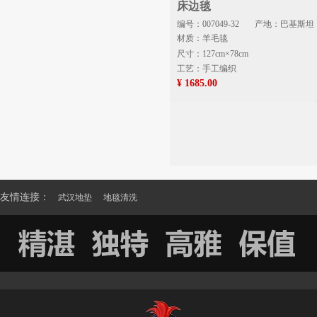
床边毯
编号：007049-32
产地：巴基斯坦
材质：羊毛毯
尺寸：127cm×78cm
工艺：手工编织
¥ 1685.00
友情连接：
武汉地垫
地毯清洗