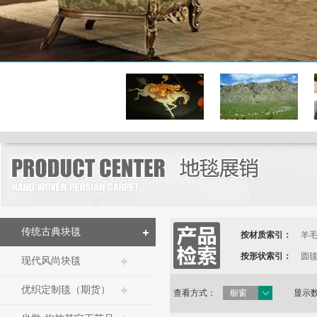
传统古典块毯
按材质索引：
羊
按形状索引：
圆
现代风尚块毯
优织定制毯（期货）
查看方式：
橱窗
显示