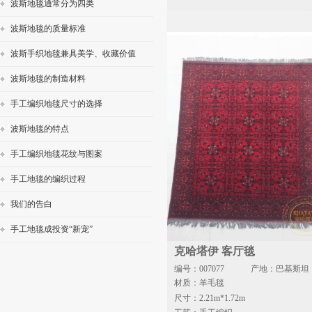
波斯地毯通常分为四类
波斯地毯的质量标准
波斯手织地毯兼具美学、收藏价值
波斯地毯的制造材料
手工编织地毯尺寸的选择
波斯地毯的特点
手工编织地毯花纹与图案
手工地毯的编织过程
我们的告白
手工地毯成投资“新宠”
克哈塔伊 客厅毯
编号：007077
产地：巴基斯坦
材质：羊毛毯
尺寸：2.21m*1.72m