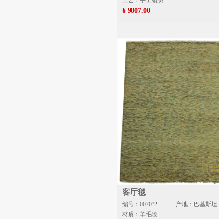
工艺：手工编织
¥ 9807.00
客厅毯
编号：007072
产地：巴基斯坦
材质：羊毛毯