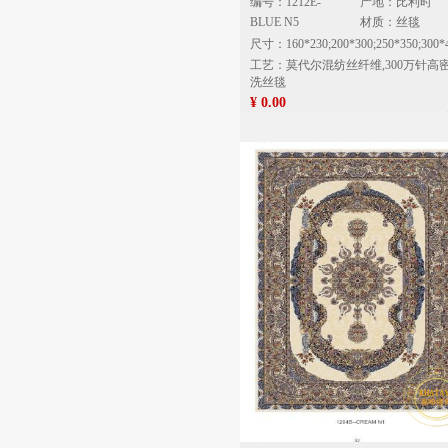
编号：1212E-
产地：比利时
BLUE N5
材质：丝毯
尺寸：160*230;200*300;250*350;300*
工艺：莫代尔混纺丝纤维,300万针高
洗丝毯
¥ 0.00