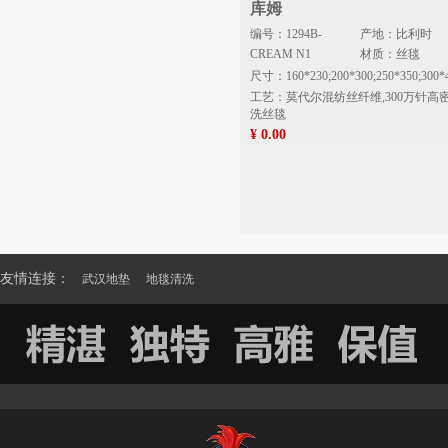
库姆
编号：1294B-
产地：比利时
CREAM N1
材质：丝毯
尺寸：160*230;200*300;250*350;300*
工艺：莫代尔混纺丝纤维,300万针高
洗丝毯
¥ 0.00
友情连接：
武汉地垫
地毯清洗