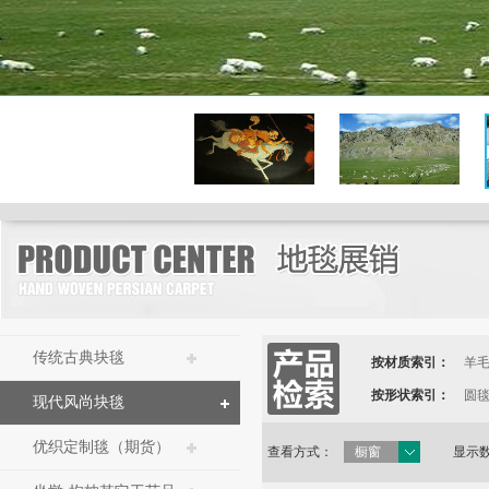
传统古典块毯
按材质索引：
羊
按形状索引：
圆
现代风尚块毯
优织定制毯（期货）
查看方式：
橱窗
显示