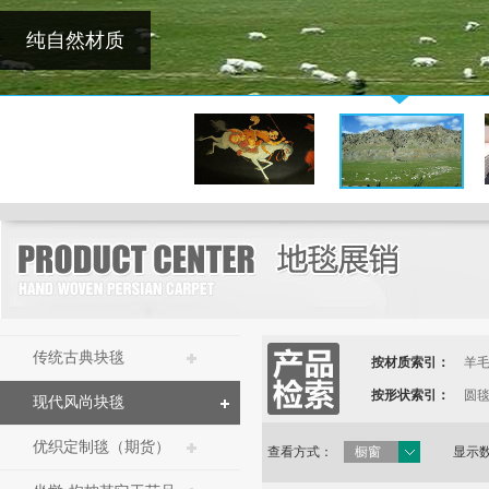
纯自然材质
传统古典块毯
按材质索引：
羊
按形状索引：
圆
现代风尚块毯
优织定制毯（期货）
查看方式：
橱窗
显示