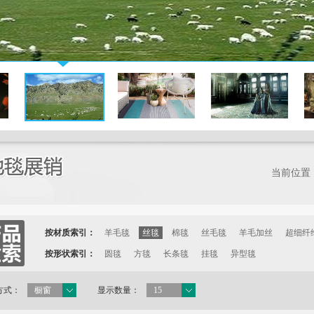
当前位置
按材质索引：
羊毛毯
丝毯
棉毯
丝毛毯
羊毛加丝
超细纤
按形状索引：
圆毯
方毯
长条毯
挂毯
异型毯
方式：
橱窗
显示数量：
15