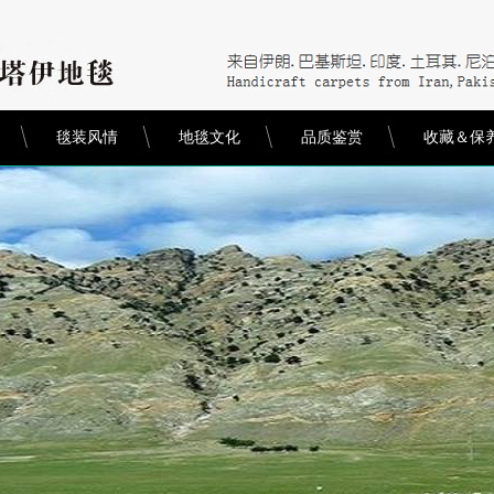
毯装风情
地毯文化
品质鉴赏
收藏＆保