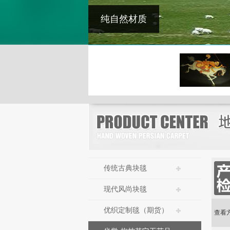
传统古典块毯
现代风尚块毯
优织定制毯（期货）
查看