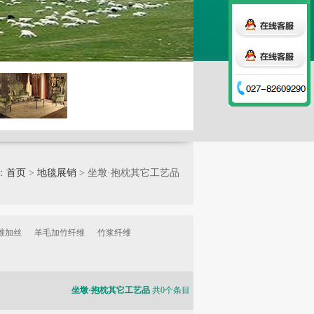
：
首页
>
地毯展销
> 坐墩·抱枕其它工艺品
维加丝
羊毛加竹纤维
竹浆纤维
坐墩·抱枕其它工艺品
共0个条目