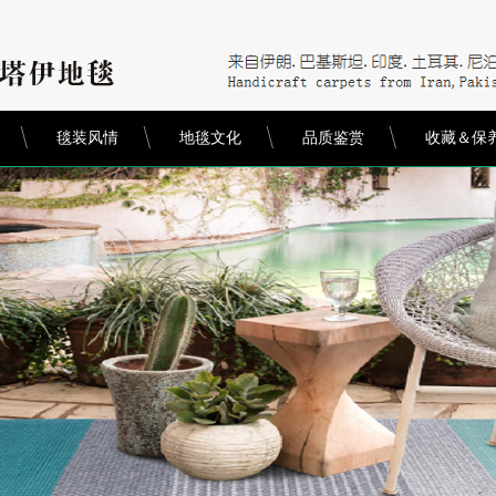
毯装风情
地毯文化
品质鉴赏
收藏＆保