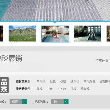
当前位置
按材质索引：
羊毛毯
丝毯
棉毯
丝毛毯
羊毛加丝
超细纤
按形状索引：
圆毯
方毯
长条毯
挂毯
异型毯
方式：
橱窗
显示数量：
30