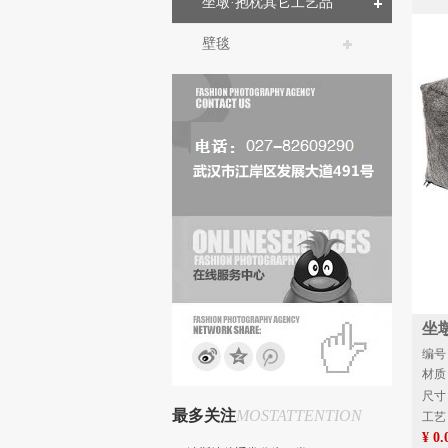
坐墩·抱枕其它工艺品
壁毯
坐
编号：
材质
尺寸：
最多关注
MOSTATTENTION
工艺
¥ 0.