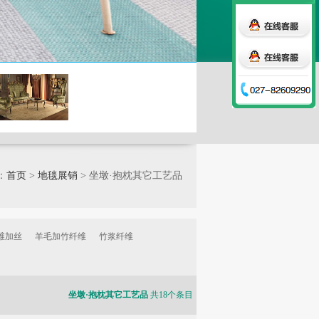
：
首页
>
地毯展销
> 坐墩·抱枕其它工艺品
维加丝
羊毛加竹纤维
竹浆纤维
坐墩·抱枕其它工艺品
共18个条目