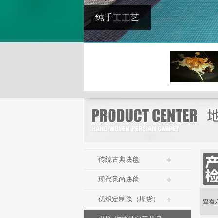
传统古典块毯
现代风尚块毯
优织定制毯（期货）
查看