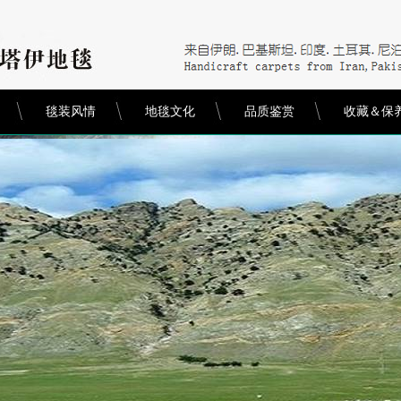
毯装风情
地毯文化
品质鉴赏
收藏＆保