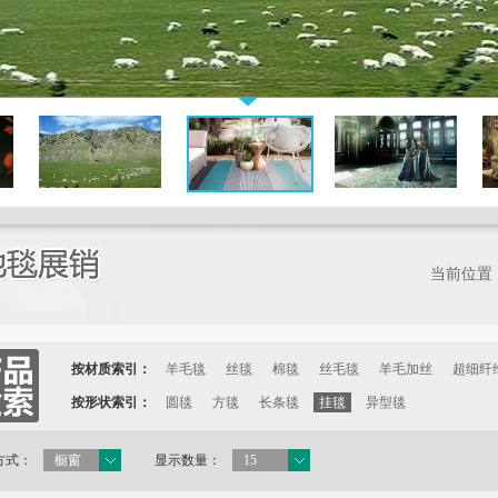
当前位置
按材质索引：
羊毛毯
丝毯
棉毯
丝毛毯
羊毛加丝
超细纤
按形状索引：
圆毯
方毯
长条毯
挂毯
异型毯
方式：
橱窗
显示数量：
15