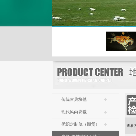
传统古典块毯
现代风尚块毯
优织定制毯（期货）
查看