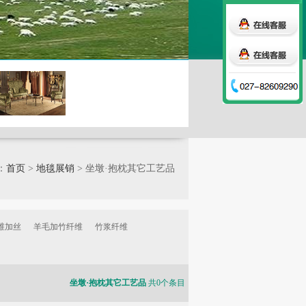
：
首页
>
地毯展销
> 坐墩·抱枕其它工艺品
维加丝
羊毛加竹纤维
竹浆纤维
坐墩·抱枕其它工艺品
共0个条目