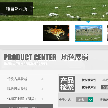
传统古典块毯
按材质索引：
羊
按形状索引：
圆
现代风尚块毯
优织定制毯（期货）
查看方式：
橱窗
显示