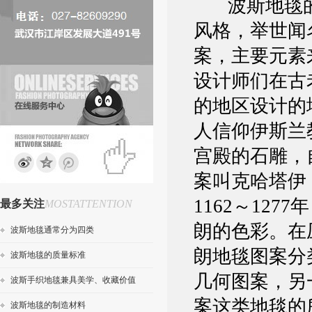
波斯地毯
风格，举世闻
案，主要元素
设计师们在古
的地区设计的
人信仰伊斯兰
宫殿的石雕，
案叫克哈塔伊 
1162～12
最多关注
MOSTATTENTION
朗的色彩。在
波斯地毯通常分为四类
朗地毯图案分
波斯地毯的质量标准
几何图案，另
波斯手织地毯兼具美学、收藏价值
案这类地毯的
波斯地毯的制造材料