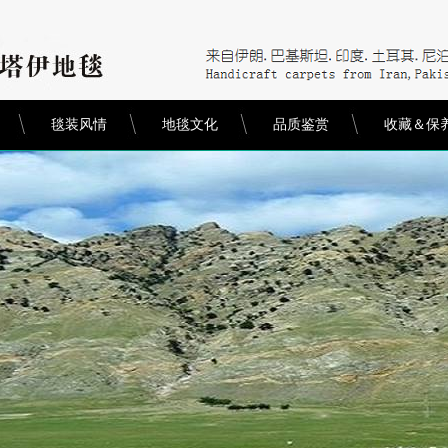
毯装风情
地毯文化
品质鉴赏
收藏＆保