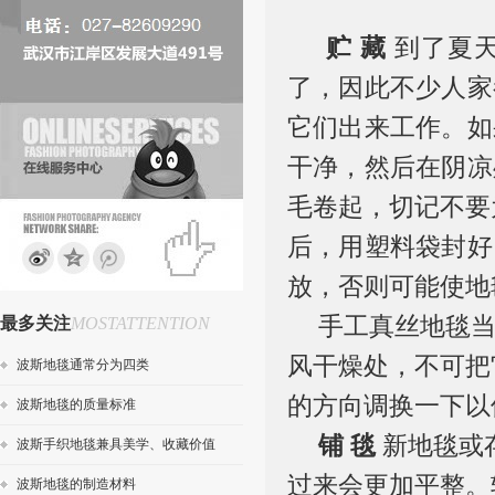
贮 藏
到了夏
了，因此不少人家
它们出来工作。如
干净，然后在阴凉
毛卷起，切记不要
后，用塑料袋封好
放，否则可能使地
手工真丝地毯
最多关注
MOSTATTENTION
风干燥处，不可把
波斯地毯通常分为四类
的方向调换一下以
波斯地毯的质量标准
铺
毯
新地毯或
波斯手织地毯兼具美学、收藏价值
过来会更加平整。
波斯地毯的制造材料