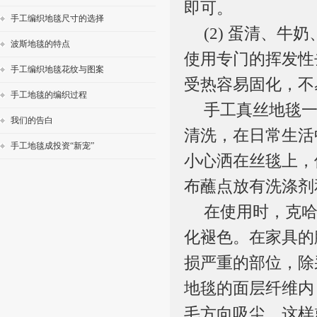
即可。
手工编织地毯尺寸的选择
(2)
蛋清、牛奶
波斯地毯的特点
使用专门的挥发性
手工编织地毯花纹与图案
受热容易固化，不
手工地毯的编织过程
手工
真丝地毯
我们的告白
清洗
，在日常生活
手工地毯成投资“新宠”
小心洒在丝毯上，
布蘸点放有洗涤剂
在使用时，克
化褪色。在家具的
损严重的部位，除
地毯的面层纤维内
毛方向吸尘，这样