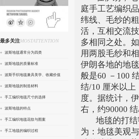
庭手工艺编织
纬线、毛纱的
活，互相交流
多相同之处。
最多关注
MOSTATTENTION
用两股毛纱和
波斯地毯通常分为四类
伊朗各地的地
波斯地毯的质量标准
般是60 －100
波斯手织地毯兼具美学、收藏价值
结/10 厘米以
波斯地毯的制造材料
度。据统计，伊朗
手工编织地毯尺寸的选择
右，约90000 
波斯地毯的特点
地毯的打结密
手工编织地毯花纹与图案
为：地毯美观
手工地毯的编织过程