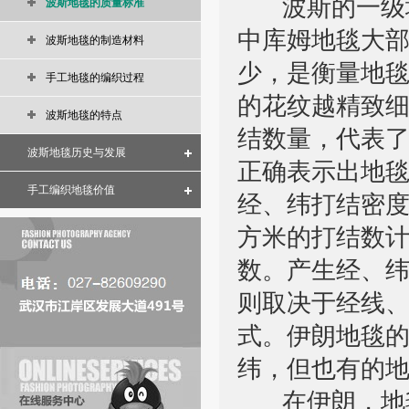
波斯的一级地
波斯地毯的质量标准
中库姆地毯大
波斯地毯的制造材料
少，是衡量地
手工地毯的编织过程
的花纹越精致
波斯地毯的特点
结数量，代表
波斯地毯历史与发展
正确表示出地
手工编织地毯价值
经、纬打结密
方米的打结数计
数。产生经、
则取决于经线
式。伊朗地毯
纬，但也有的
在伊朗，地毯